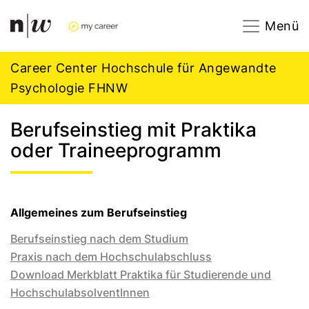
Navigation
Footer
Zum Inhalt springen.
Menü
Career Center Hochschule für Angewandte
Psychologie FHNW
Berufseinstieg mit Praktika
oder Traineeprogramm
Allgemeines zum Berufseinstieg
Berufseinstieg nach dem Studium
Praxis nach dem Hochschulabschluss
Download Merkblatt Praktika für Studierende und
HochschulabsolventInnen