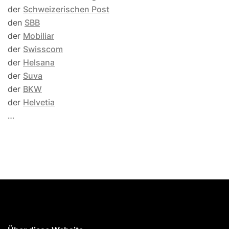
der
Schweizerischen Post
den
SBB
der
Mobiliar
der
Swisscom
der
Helsana
der
Suva
der
BKW
der
Helvetia
…